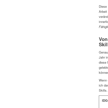
Diese 
Arbeit
veränd
innerl
Fähigk
Von
Skil
Genau 
Jahr i
diese 
gelebt
können
Wenn d
ich da
Skills.
IDG