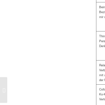
Bei
Bez
mir 
Thin
Pers
Den
Rela
Ver
mit 
der 
KI &
Coll
Persönlichkeitsentwicklung
Ko-K
Vert