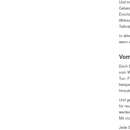
Und i
Gelass
Erschö
Wirksa
Tatkra
In all
wenn w
Vom
Doch E
vom W
Tun. F
beispi
hinzu
Und ge
für ne
werde
Mit mo
Jede S