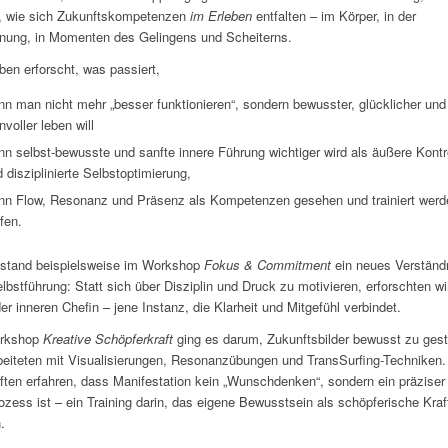
, wie sich Zukunftskompetenzen
im Erleben
entfalten – im Körper, in der
ung, in Momenten des Gelingens und Scheiterns.
ben erforscht, was passiert,
n man nicht mehr „besser funktionieren“, sondern bewusster, glücklicher und
nvoller leben will
n selbst-bewusste und sanfte innere Führung wichtiger wird als äußere Kontr
 disziplinierte Selbstoptimierung,
nn Flow, Resonanz und Präsenz als Kompetenzen gesehen und trainiert werd
fen.
tstand beispielsweise im Workshop
Fokus & Commitment
ein neues Verständ
lbstführung: Statt sich über Disziplin und Druck zu motivieren, erforschten wi
der inneren Chefin – jene Instanz, die Klarheit und Mitgefühl verbindet.
rkshop
Kreative Schöpferkraft
ging es darum, Zukunftsbilder bewusst zu gest
beiteten mit Visualisierungen, Resonanzübungen und TransSurfing-Techniken
rften erfahren, dass Manifestation kein „Wunschdenken“, sondern ein präziser
ozess ist – ein Training darin, das eigene Bewusstsein als schöpferische Kraf
.