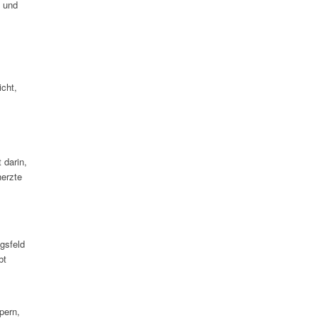
t und
icht,
 darin,
erzte
ngsfeld
bt
pern,