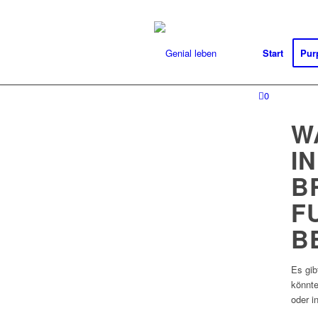
Start
Pur
0
W
I
B
F
B
Es gib
könnte
oder i