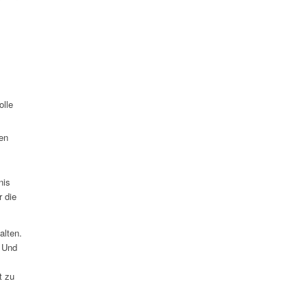
olle
en
nis
r die
alten.
. Und
t zu