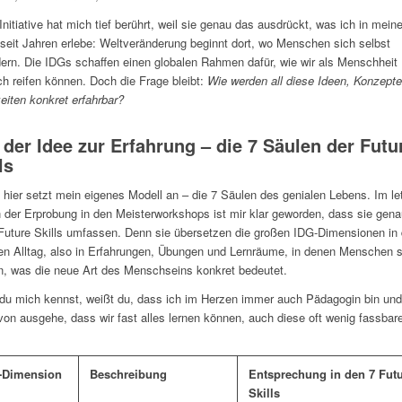
Initiative hat mich tief berührt, weil sie genau das ausdrückt, was ich in meine
 seit Jahren erlebe: Weltveränderung beginnt dort, wo Menschen sich selbst
ern. Die IDGs schaffen einen globalen Rahmen dafür, wie wir als Menschheit
ich reifen können. Doch die Frage bleibt:
Wie werden all diese Ideen, Konzept
eiten konkret erfahrbar?
 der Idee zur Erfahrung – die 7 Säulen der Futu
ls
hier setzt mein eigenes Modell an – die 7 Säulen des genialen Lebens. Im le
n der Erprobung in den Meisterworkshops ist mir klar geworden, dass sie gena
Future Skills umfassen. Denn sie übersetzen die großen IDG-Dimensionen in
en Alltag, also in Erfahrungen, Übungen und Lernräume, in denen Menschen 
, was die neue Art des Menschseins konkret bedeutet.
u mich kennst, weißt du, dass ich im Herzen immer auch Pädagogin bin un
von ausgehe, dass wir fast alles lernen können, auch diese oft wenig fassbar
-Dimension
Beschreibung
Entsprechung in den 7 Fut
Skills