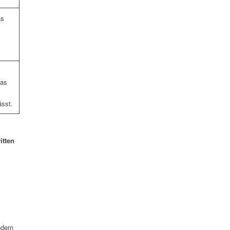
as
das
ässt.
itten
ndern