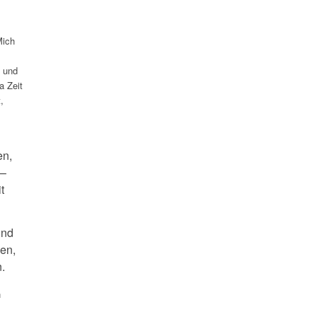
Mich
 und
a Zeit
,
en,
 –
t
und
en,
.
n