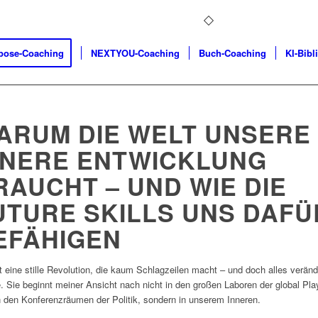
pose-Coaching
NEXTYOU-Coaching
Buch-Coaching
KI-Bibl
ARUM DIE WELT UNSERE
NNERE ENTWICKLUNG
RAUCHT – UND WIE DIE
UTURE SKILLS UNS DAFÜ
EFÄHIGEN
t eine stille Revolution, die kaum Schlagzeilen macht – und doch alles verän
. Sie beginnt meiner Ansicht nach nicht in den großen Laboren der global Pla
n den Konferenzräumen der Politik, sondern in unserem Inneren.