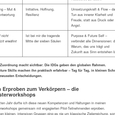
ng – Mut &
Initiative, Hoffnung,
Umsetzungskraft & Flow – d
antwortung
Resilienz
Tun aus innerer Klarheit und
Freude, statt aus Druck oder
Angst.
 nicht
Ist bei mir die tragende
Purpose & Future Self –
izit erwähnt
Mitte der sieben Säulen
verbindet alle Dimensionen: 
Warum, das uns trägt und
Zukunft aus Sinn entstehen l
 Zuordnung macht sichtbar: Die IDGs geben den globalen Rahmen.
ture Skills machen ihn praktisch erfahrbar – Tag für Tag, in kleinen Schr
ewussten Entscheidungen.
 Erproben zum Verkörpern – die
sterworkshops
zten Jahr durfte ich diese neuen Kompetenzen und Haltungen in meinen
rworkshops gemeinsam mit engagierten Pilot-Teilnehmenden erproben.
sen kleinen, intensiven Gruppen ging es nie um klassische Zielerreichung, so