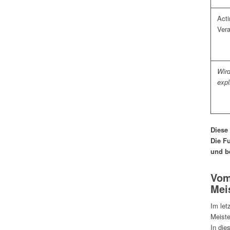
Acti
Ver
Wird
expl
Diese
Die Fu
und b
Vom
Mei
Im let
Meiste
In die