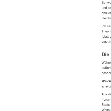
Schwel
und ps
endlic
gleich
Ich se
Theori
(platt
vorzub
Die
Währen
äußere
passen
Welch
errei
Aus di
Forsch
Basis 
Weitsi