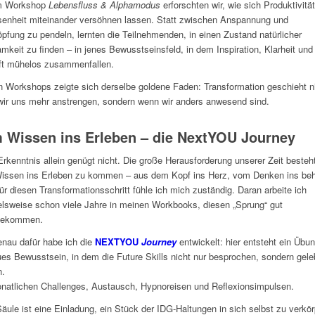
m Workshop
Lebensfluss & Alphamodus
erforschten wir, wie sich Produktivitä
enheit miteinander versöhnen lassen. Statt zwischen Anspannung und
pfung zu pendeln, lernten die Teilnehmenden, in einen Zustand natürlicher
mkeit zu finden – in jenes Bewusstseinsfeld, in dem Inspiration, Klarheit und
ft mühelos zusammenfallen.
en Workshops zeigte sich derselbe goldene Faden: Transformation geschieht n
ir uns mehr anstrengen, sondern wenn wir anders anwesend sind.
 Wissen ins Erleben – die NextYOU Journey
rkenntnis allein genügt nicht. Die große Herausforderung unserer Zeit besteht
issen ins Erleben zu kommen – aus dem Kopf ins Herz, vom Denken ins beh
ür diesen Transformationsschritt fühle ich mich zuständig. Daran arbeite ich
elsweise schon viele Jahre in meinen Workbooks, diesen „Sprung“ gut
bekommen.
nau dafür habe ich die
NEXTYOU
Journey
entwickelt: hier entsteht ein Übu
ues Bewusstsein, in dem die Future Skills nicht nur besprochen, sondern gele
n.
natlichen Challenges, Austausch, Hypnoreisen und Reflexionsimpulsen.
äule ist eine Einladung, ein Stück der IDG-Haltungen in sich selbst zu verkör