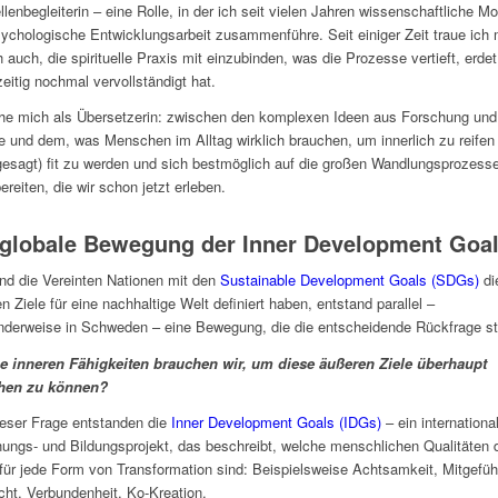
lenbegleiterin – eine Rolle, in der ich seit vielen Jahren wissenschaftliche Mo
ychologische Entwicklungsarbeit zusammenführe. Seit einiger Zeit traue ich 
h auch, die spirituelle Praxis mit einzubinden, was die Prozesse vertieft, erde
zeitig nochmal vervollständigt hat.
he mich als Übersetzerin: zwischen den komplexen Ideen aus Forschung und
e und dem, was Menschen im Alltag wirklich brauchen, um innerlich zu reifen
 gesagt) fit zu werden und sich bestmöglich auf die großen Wandlungsprozess
ereiten, die wir schon jetzt erleben.
 globale Bewegung der Inner Development Goa
d die Vereinten Nationen mit den
Sustainable Development Goals (SDGs)
di
n Ziele für eine nachhaltige Welt definiert haben, entstand parallel –
derweise in Schweden – eine Bewegung, die die entscheidende Rückfrage ste
e inneren Fähigkeiten brauchen wir, um diese äußeren Ziele überhaupt
chen zu können?
eser Frage entstanden die
Inner Development Goals (IDGs)
– ein internationa
ungs- und Bildungsprojekt, das beschreibt, welche menschlichen Qualitäten 
für jede Form von Transformation sind: Beispielsweise Achtsamkeit, Mitgefüh
cht, Verbundenheit, Ko-Kreation.