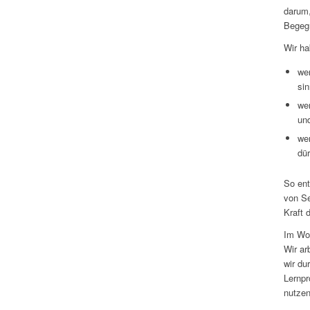
darum
Begegn
Wir ha
wen
sin
wen
und
we
dür
So en
von Se
Kraft 
Im Wo
Wir ar
wir du
Lernpr
nutzen