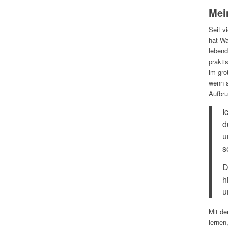
Mei
Seit v
hat Wa
lebend
prakti
im gro
wenn s
Aufbru
I
d
u
s
D
h
u
Mit de
lernen