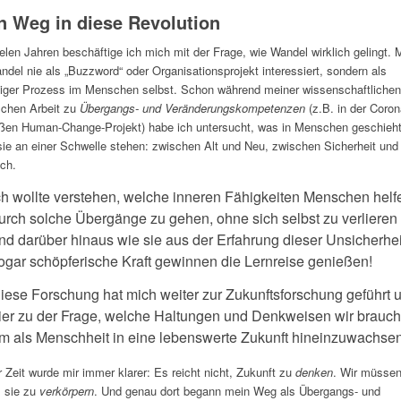
n Weg in diese Revolution
ielen Jahren beschäftige ich mich mit der Frage, wie Wandel wirklich gelingt. 
ndel nie als „Buzzword“ oder Organisationsprojekt interessiert, sondern als
iger Prozess im Menschen selbst. Schon während meiner wissenschaftlichen
schen Arbeit zu
Übergangs- und Veränderungskompetenzen
(z.B. in der Coron
ßen Human-Change-Projekt) habe ich untersucht, was in Menschen geschieht
ie an einer Schwelle stehen: zwischen Alt und Neu, zwischen Sicherheit und
ch.
ch wollte verstehen, welche inneren Fähigkeiten Menschen helf
urch solche Übergänge zu gehen, ohne sich selbst zu verlieren
nd darüber hinaus wie sie aus der Erfahrung dieser Unsicherhei
ogar schöpferische Kraft gewinnen die Lernreise genießen!
iese Forschung hat mich weiter zur Zukunftsforschung geführt 
ier zu der Frage, welche Haltungen und Denkweisen wir brauch
m als Menschheit in eine lebenswerte Zukunft hineinzuwachsen
r Zeit wurde mir immer klarer: Es reicht nicht, Zukunft zu
denken
. Wir müsse
, sie zu
verkörpern
. Und genau dort begann mein Weg als Übergangs- und