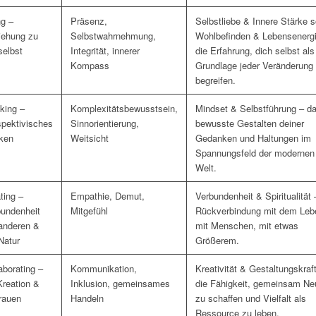
ng –
Präsenz,
Selbstliebe & Innere Stärke 
iehung zu
Selbstwahrnehmung,
Wohlbefinden & Lebensenergi
selbst
Integrität, innerer
die Erfahrung, dich selbst als
Kompass
Grundlage jeder Veränderung
begreifen.
king –
Komplexitätsbewusstsein,
Mindset & Selbstführung – d
pektivisches
Sinnorientierung,
bewusste Gestalten deiner
ken
Weitsicht
Gedanken und Haltungen im
Spannungsfeld der modernen
Welt.
ting –
Empathie, Demut,
Verbundenheit & Spiritualität 
bundenheit
Mitgefühl
Rückverbindung mit dem Leb
anderen &
mit Menschen, mit etwas
Natur
Größerem.
aborating –
Kommunikation,
Kreativität & Gestaltungskraf
reation &
Inklusion, gemeinsames
die Fähigkeit, gemeinsam Ne
rauen
Handeln
zu schaffen und Vielfalt als
Ressource zu leben.