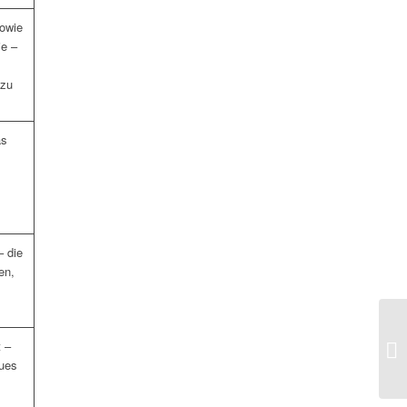
sowie
e –
 zu
as
– die
en,
t –
ues