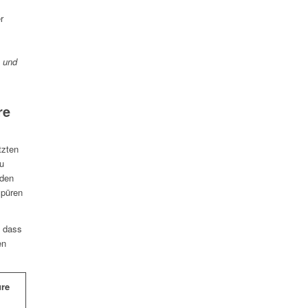
r
e und
re
tzten
u
 den
spüren
d dass
en
ure