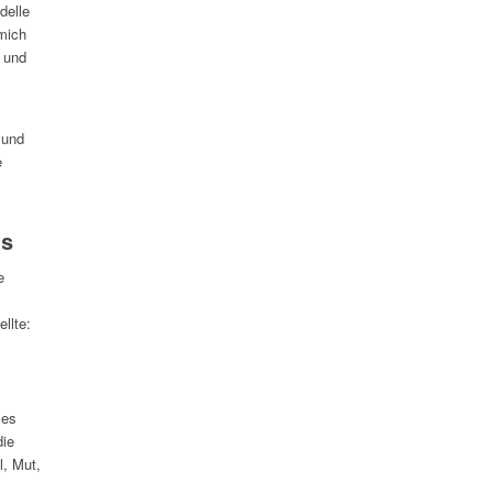
delle
mich
t und
 und
e
ls
e
llte:
les
die
l, Mut,