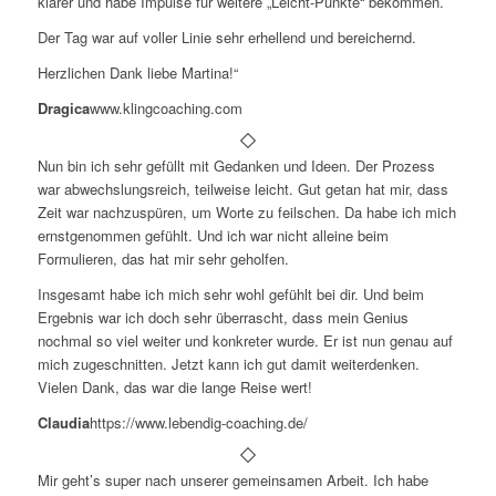
klarer und habe Impulse für weitere „Leicht-Punkte“ bekommen.
Der Tag war auf voller Linie sehr erhellend und bereichernd.
Herzlichen Dank liebe Martina!“
Dragica
www.klingcoaching.com
Nun bin ich sehr gefüllt mit Gedanken und Ideen. Der Prozess
war abwechslungsreich, teilweise leicht. Gut getan hat mir, dass
Zeit war nachzuspüren, um Worte zu feilschen. Da habe ich mich
ernstgenommen gefühlt. Und ich war nicht alleine beim
Formulieren, das hat mir sehr geholfen.
Insgesamt habe ich mich sehr wohl gefühlt bei dir. Und beim
Ergebnis war ich doch sehr überrascht, dass mein Genius
nochmal so viel weiter und konkreter wurde. Er ist nun genau auf
mich zugeschnitten. Jetzt kann ich gut damit weiterdenken.
Vielen Dank, das war die lange Reise wert!
Claudia
https://www.lebendig-coaching.de/
Mir geht’s super nach unserer gemeinsamen Arbeit. Ich habe