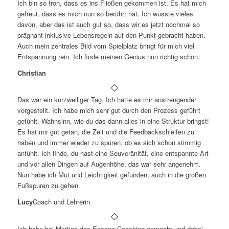
Ich bin so froh, dass es ins Fließen gekommen ist. Es hat mich
gefreut, dass es mich nun so berührt hat. Ich wusste vieles
davon, aber das ist auch gut so, dass wir es jetzt nochmal so
prägnant inklusive Lebensregeln auf den Punkt gebracht haben.
Auch mein zentrales Bild vom Spielplatz bringt für mich viel
Entspannung rein. Ich finde meinen Genius nun richtig schön.
Christian
Das war ein kurzweiliger Tag. Ich hatte es mir anstrengender
vorgestellt. Ich habe mich sehr gut durch den Prozess geführt
gefühlt. Wahnsinn, wie du das dann alles in eine Struktur bringst!
Es hat mir gut getan, die Zeit und die Feedbackschleifen zu
haben und immer wieder zu spüren, ob es sich schon stimmig
anfühlt. Ich finde, du hast eine Souveränität, eine entspannte Art
und vor allen Dingen auf Augenhöhe, das war sehr angenehm.
Nun habe ich Mut und Leichtigkeit gefunden, auch in die großen
Fußspuren zu gehen.
Lucy
Coach und Lehrerin
Ich habe bei Martina das Essenz-Coaching gemacht und dabei