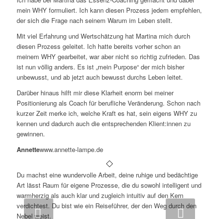
mein WHY formuliert. Ich kann diesen Prozess jedem empfehlen,
der sich die Frage nach seinem Warum im Leben stellt.
Mit viel Erfahrung und Wertschätzung hat Martina mich durch
diesen Prozess geleitet. Ich hatte bereits vorher schon an
meinem WHY gearbeitet, war aber nicht so richtig zufrieden. Das
ist nun völlig anders. Es ist „mein Purpose“ der mich bisher
unbewusst, und ab jetzt auch bewusst durchs Leben leitet.
Darüber hinaus hilft mir diese Klarheit enorm bei meiner
Positionierung als Coach für berufliche Veränderung. Schon nach
kurzer Zeit merke ich, welche Kraft es hat, sein eigens WHY zu
kennen und dadurch auch die entsprechenden Klient:innen zu
gewinnen.
Annette
www.annette-lampe.de
Du machst eine wundervolle Arbeit, deine ruhige und bedächtige
Art lässt Raum für eigene Prozesse, die du sowohl intelligent und
warmherzig als auch klar und zugleich intuitiv auf den Kern
verdichtest. Du bist wie ein Reiseführer, der den Weg durch den
Weiter
Nebel weist.