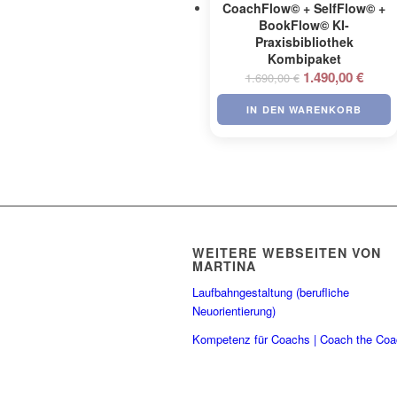
CoachFlow© + SelfFlow© +
BookFlow© KI-
Praxisbibliothek
Kombipaket
Ursprünglicher
Aktuel
1.490,00
€
1.690,00
€
Preis
Preis
IN DEN WARENKORB
war:
ist:
1.690,00 €
1.490,
WEITERE WEBSEITEN VON
MARTINA
Laufbahngestaltung (berufliche
Neuorientierung)
Kompetenz für Coachs | Coach the Co