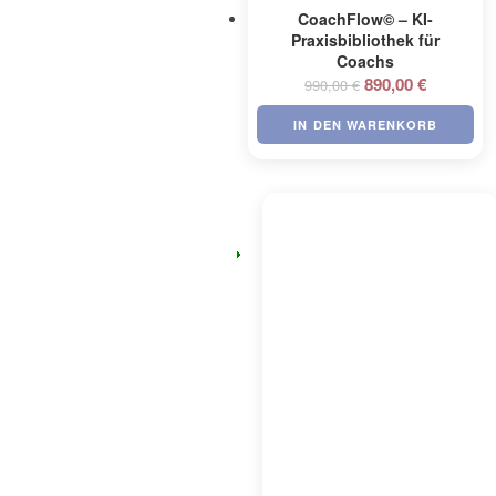
CoachFlow© – KI-
Praxisbibliothek für
Coachs
Ursprünglicher
Aktueller
890,00
€
990,00
€
Preis
Preis
IN DEN WARENKORB
war:
ist:
990,00 €
890,00 €.