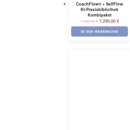
CoachFlow© + SelfFlow
KI-Praxisbibliothek
Kombipaket
Ursprünglicher
Aktuel
1.290,00
€
1.490,00
€
Preis
Preis
IN DEN WARENKORB
war:
ist:
1.490,00 €
1.290,