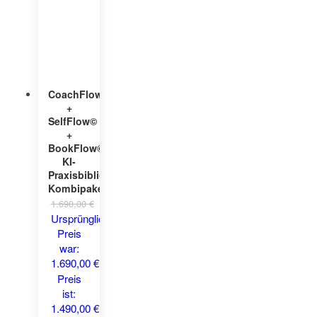
CoachFlow©
+
SelfFlow©
+
BookFlow©
KI-
Praxisbibliothek
Kombipaket
1.690,00
€
Ursprünglicher
Preis
war:
1.690,00 €
1.490,00
€
Aktueller
Preis
ist:
1.490,00 €.