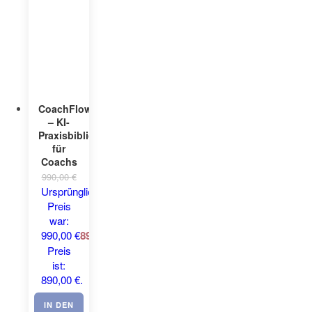
CoachFlow©
– KI-
Praxisbibliothek
für
Coachs
990,00
€
Ursprünglicher
Preis
war:
990,00 €
890,00
€
Aktueller
Preis
ist:
890,00 €.
IN DEN