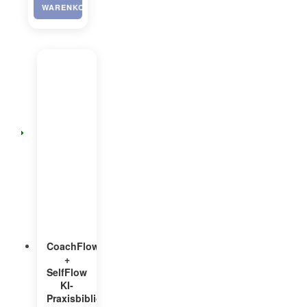
WARENKORB
CoachFlow©
+
SelfFlow
KI-
Praxisbibliothek