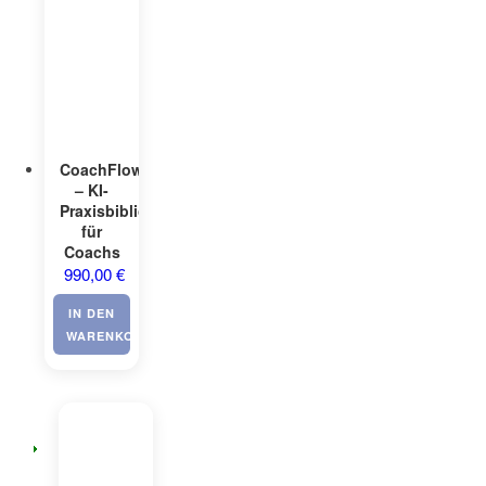
CoachFlow©
– KI-
Praxisbibliothek
für
Coachs
990,00
€
IN DEN
WARENKORB