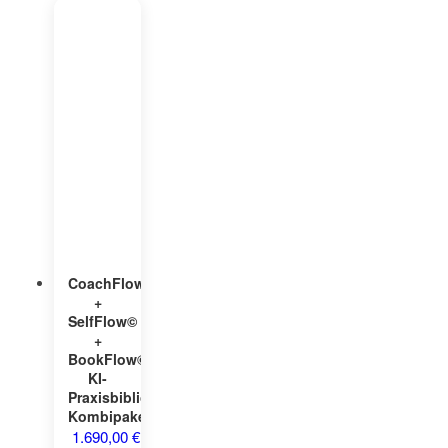
CoachFlow©
+
SelfFlow©
+
BookFlow©
KI-
Praxisbibliothek
Kombipaket
1.690,00
€