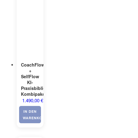
CoachFlow©
+
SelfFlow
KI-
Praxisbibliothek
Kombipaket
1.490,00
€
IN DEN
WARENKORB