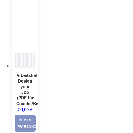
Arbeitsheft:
Design
your
Job
(PDF für
Coachs/Berater)
29,90
€
IN DEN
WARENKORB