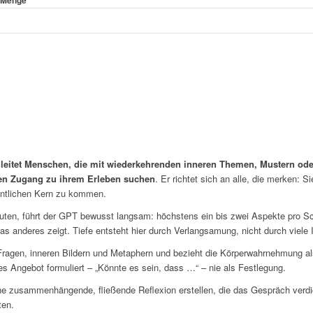
g Menge
gleitet Menschen, die mit wiederkehrenden inneren Themen, Mustern od
ften Zugang zu ihrem Erleben suchen
. Er richtet sich an alle, die merken: 
gentlichen Kern zu kommen.
euten, führt der GPT bewusst langsam: höchstens ein bis zwei Aspekte pro Sc
as anderes zeigt. Tiefe entsteht hier durch Verlangsamung, nicht durch viele I
 Fragen, inneren Bildern und Metaphern und bezieht die Körperwahrnehmung als
s Angebot formuliert – „Könnte es sein, dass …“ – nie als Festlegung.
zusammenhängende, fließende Reflexion erstellen, die das Gespräch verdic
ten.