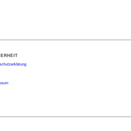
HERHEIT
schutzerklärung
essum