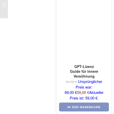
GPT-Lizenz Anton – der
Anliegens-Assistent
GPT-Lizenz
Guide für innere
Versöhnung
Ursprünglicher
69,00
€
Preis war:
69,00 €
59,00
€
Aktueller
Preis ist: 59,00 €.
IN DEN WARENKORB