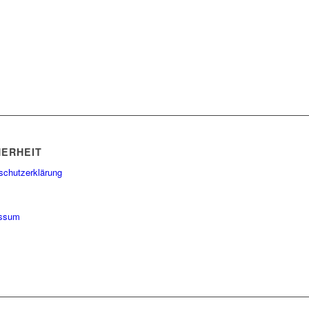
HERHEIT
schutzerklärung
essum