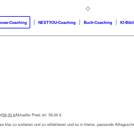
pose-Coaching
NEXTYOU-Coaching
Buch-Coaching
KI-Bibl
 €
59,00
€
Aktueller Preis ist: 59,00 €.
se klar zu sortieren und zu reflektieren und so in kleine, passende Alltagsschr