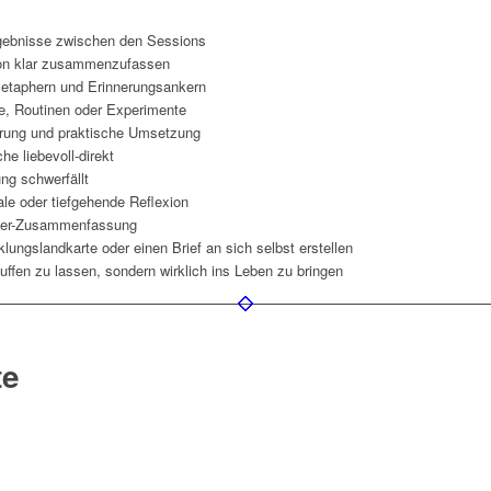
Ergebnisse zwischen den Sessions
sion klar zusammenzufassen
 Metaphern und Erinnerungsankern
tte, Routinen oder Experimente
kerung und praktische Umsetzung
he liebevoll-direkt
ng schwerfällt
ale oder tiefgehende Reflexion
sfer-Zusammenfassung
lungslandkarte oder einen Brief an sich selbst erstellen
puffen zu lassen, sondern wirklich ins Leben zu bringen
te