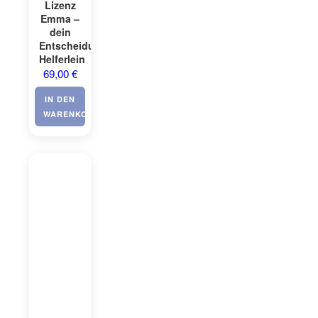
Lizenz
Emma –
dein
Entscheidungs-
Helferlein
69,00
€
IN DEN
WARENKORB