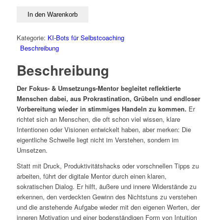
Peter
–
In den Warenkorb
der
intuitive
Kategorie:
KI-Bots für Selbstcoaching
Umsetzungsmentor
Beschreibung
Menge
Beschreibung
Der Fokus- & Umsetzungs-Mentor begleitet reflektierte
Menschen dabei, aus Prokrastination, Grübeln und endloser
Vorbereitung wieder in stimmiges Handeln zu kommen.
Er
richtet sich an Menschen, die oft schon viel wissen, klare
Intentionen oder Visionen entwickelt haben, aber merken: Die
eigentliche Schwelle liegt nicht im Verstehen, sondern im
Umsetzen.
Statt mit Druck, Produktivitätshacks oder vorschnellen Tipps zu
arbeiten, führt der digitale Mentor durch einen klaren,
sokratischen Dialog. Er hilft, äußere und innere Widerstände zu
erkennen, den verdeckten Gewinn des Nichtstuns zu verstehen
und die anstehende Aufgabe wieder mit den eigenen Werten, der
inneren Motivation und einer bodenständigen Form von Intuition